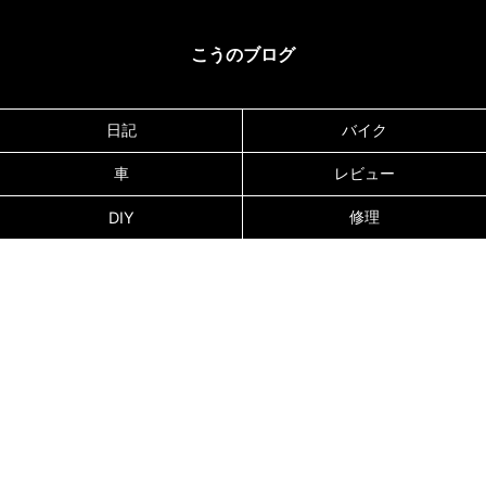
こうのブログ
日記
バイク
車
レビュー
修理
DIY