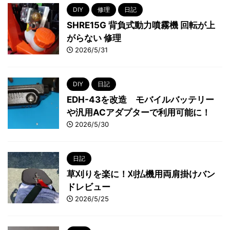
DIY
修理
日記
SHRE15G 背負式動力噴霧機 回転が上
がらない 修理
2026/5/31
DIY
日記
EDH-43を改造 モバイルバッテリー
や汎用ACアダプターで利用可能に！
2026/5/30
日記
草刈りを楽に！刈払機用両肩掛けバン
ドレビュー
2026/5/25