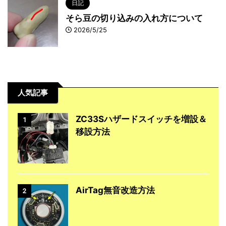
日記
そら豆の切り込みの入れ方について
2026/5/25
人気記事
ZC33Sハザードスイッチを増設＆
1
移設方法
AirTag無音改造方法
2