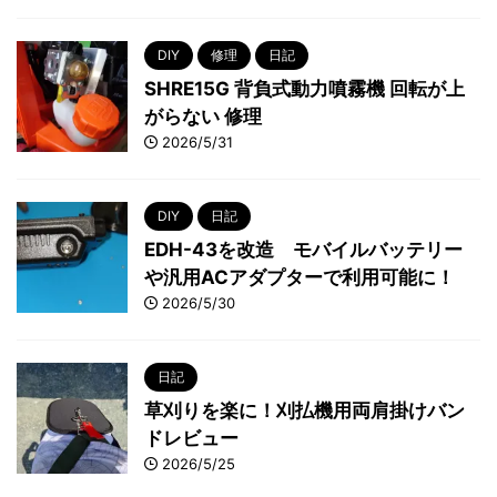
DIY
修理
日記
SHRE15G 背負式動力噴霧機 回転が上
がらない 修理
2026/5/31
DIY
日記
EDH-43を改造 モバイルバッテリー
や汎用ACアダプターで利用可能に！
2026/5/30
日記
草刈りを楽に！刈払機用両肩掛けバン
ドレビュー
2026/5/25