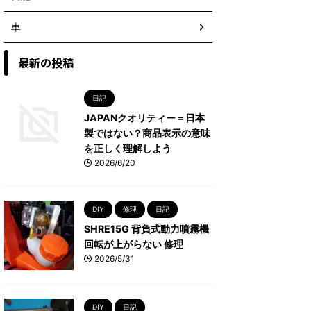
車
最新の投稿
日記
JAPANクオリティー＝日本
製ではない？商品表示の意味
を正しく理解しよう
2026/6/20
DIY
修理
日記
SHRE15G 背負式動力噴霧機
回転が上がらない 修理
2026/5/31
DIY
日記