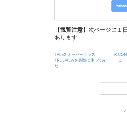
Yah
【観覧注意
】次ページに１
あります
TALEX オーバーグラス
R CO
TRUEVIEWを実際に使ってみ
ーヒー
た
<