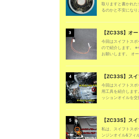
取りますと書かれた
るのかと不安になります
【ZC33S】オ
3
今回はスイフトスポ
ので紹介します。 
お願いします。 オー
【ZC33S】ス
4
今回はスイフトスポ
用工具を紹介します
ッションオイルを交換
【ZC33S】
5
私は、スイフトスポー
ンジンオイル&フィ