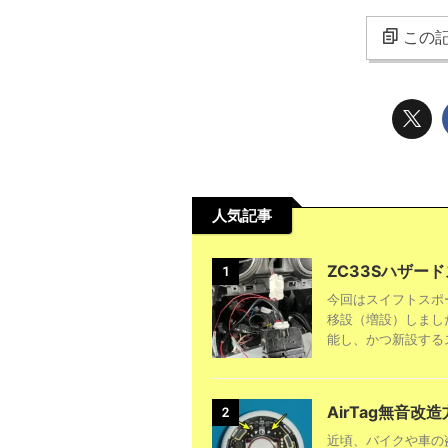
この記
人気記事
ZC33Sハザー
1
今回はスイフトスポ
移設（増設）しまし
能し、かつ新設するス
AirTag無音改
2
近頃、バイクや車の