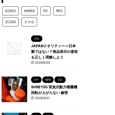
ECR33
NSR50
PC
RP3
ZC33S
スマホ
日記
JAPANクオリティー＝日本
製ではない？商品表示の意味
を正しく理解しよう
2026/6/20
DIY
修理
日記
SHRE15G 背負式動力噴霧機
回転が上がらない 修理
2026/5/31