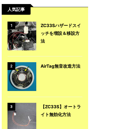
人気記事
ZC33Sハザードスイ
1
ッチを増設＆移設方
法
AirTag無音改造方法
2
【ZC33S】オートラ
3
イト無効化方法