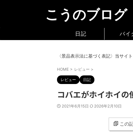
こうのブログ
日記
バイ
〈景品表示法に基づく表記〉当サイト
HOME
>
レビュー
>
レビュー
日記
コバエがホイホイの
2021年6月15日
2026年2月10日
この記