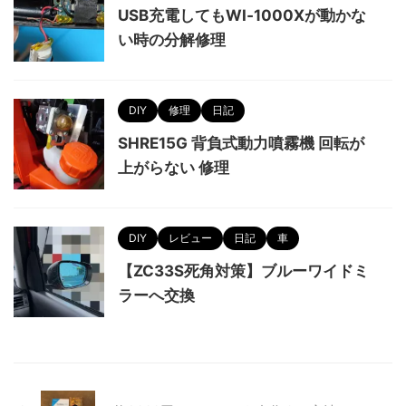
USB充電してもWI‑1000Xが動かな
い時の分解修理
DIY
修理
日記
SHRE15G 背負式動力噴霧機 回転が
上がらない 修理
DIY
レビュー
日記
車
【ZC33S死角対策】ブルーワイドミ
ラーへ交換