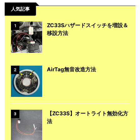
人気記事
ZC33Sハザードスイッチを増設＆
1
移設方法
AirTag無音改造方法
2
【ZC33S】オートライト無効化方
3
法