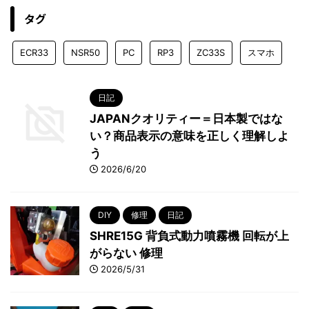
タグ
ECR33
NSR50
PC
RP3
ZC33S
スマホ
日記
JAPANクオリティー＝日本製ではな
い？商品表示の意味を正しく理解しよ
う
2026/6/20
DIY
修理
日記
SHRE15G 背負式動力噴霧機 回転が上
がらない 修理
2026/5/31