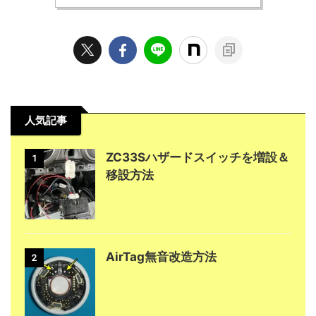
人気記事
ZC33Sハザードスイッチを増設＆
1
移設方法
AirTag無音改造方法
2