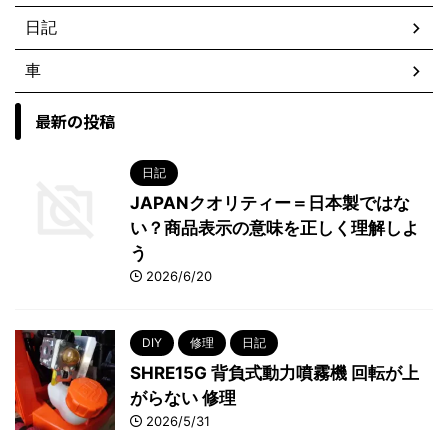
日記
車
最新の投稿
日記
JAPANクオリティー＝日本製ではな
い？商品表示の意味を正しく理解しよ
う
2026/6/20
DIY
修理
日記
SHRE15G 背負式動力噴霧機 回転が上
がらない 修理
2026/5/31