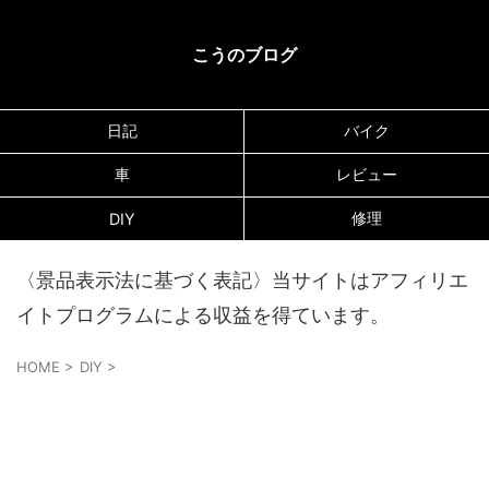
こうのブログ
日記
バイク
車
レビュー
修理
DIY
〈景品表示法に基づく表記〉当サイトはアフィリエ
イトプログラムによる収益を得ています。
HOME
>
DIY
>