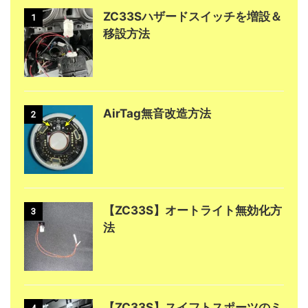
ZC33Sハザードスイッチを増設＆
1
移設方法
AirTag無音改造方法
2
【ZC33S】オートライト無効化方
3
法
【ZC33S】スイフトスポーツのミ