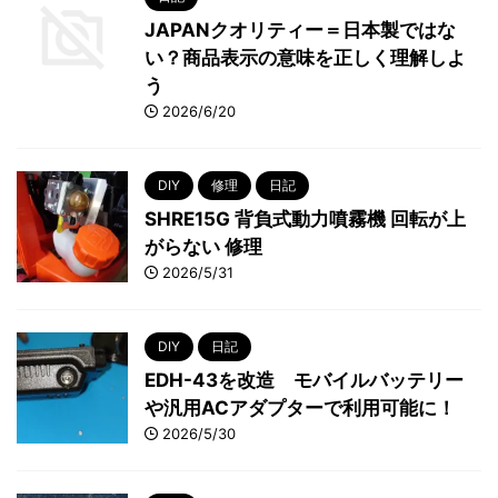
JAPANクオリティー＝日本製ではな
い？商品表示の意味を正しく理解しよ
う
2026/6/20
DIY
修理
日記
SHRE15G 背負式動力噴霧機 回転が上
がらない 修理
2026/5/31
DIY
日記
EDH-43を改造 モバイルバッテリー
や汎用ACアダプターで利用可能に！
2026/5/30