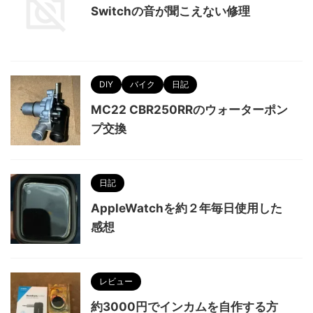
Switchの音が聞こえない修理
DIY
バイク
日記
MC22 CBR250RRのウォーターポン
プ交換
日記
AppleWatchを約２年毎日使用した
感想
レビュー
約3000円でインカムを自作する方