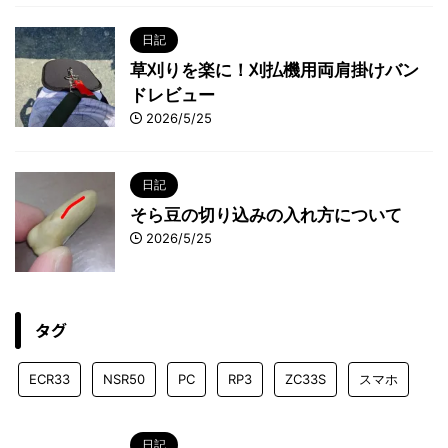
日記
草刈りを楽に！刈払機用両肩掛けバン
ドレビュー
2026/5/25
日記
そら豆の切り込みの入れ方について
2026/5/25
タグ
ECR33
NSR50
PC
RP3
ZC33S
スマホ
日記