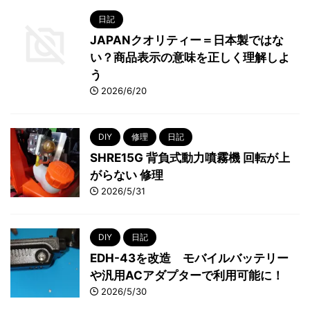
日記
JAPANクオリティー＝日本製ではな
い？商品表示の意味を正しく理解しよ
う
2026/6/20
DIY
修理
日記
SHRE15G 背負式動力噴霧機 回転が上
がらない 修理
2026/5/31
DIY
日記
EDH-43を改造 モバイルバッテリー
や汎用ACアダプターで利用可能に！
2026/5/30