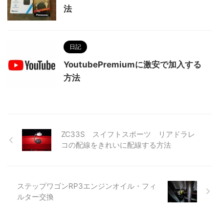
法
日記
YoutubePremiumに激安で加入する
方法
ZC33S スイフトスポーツ リアドラレ
コの配線をきれいに配線する方法
ステップワゴンRP3エンジンオイル・フィ
ルター交換