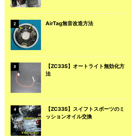
AirTag無音改造方法
2
【ZC33S】オートライト無効化方
3
法
【ZC33S】スイフトスポーツのミ
4
ッションオイル交換