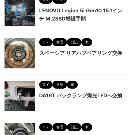
LENOVO Legion 5i Gen10 15.1イン
チ M.2SSD増設手順
DIY
修理
日記
車
スペーシア リアハブベアリング交換
DIY
日記
車
DA16T バックランプ爆光LEDへ交換
DIY
修理
日記
車