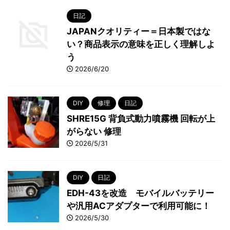
日記
JAPANクオリティー＝日本製ではな
い？商品表示の意味を正しく理解しよ
う
2026/6/20
DIY
修理
日記
SHRE15G 背負式動力噴霧機 回転が上
がらない 修理
2026/5/31
DIY
日記
EDH-43を改造 モバイルバッテリー
や汎用ACアダプターで利用可能に！
2026/5/30