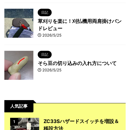
日記
草刈りを楽に！刈払機用両肩掛けバン
ドレビュー
2026/5/25
日記
そら豆の切り込みの入れ方について
2026/5/25
人気記事
ZC33Sハザードスイッチを増設＆
1
移設方法