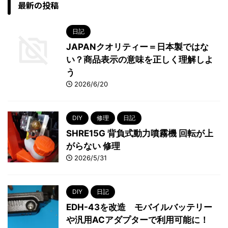
最新の投稿
日記
JAPANクオリティー＝日本製ではな
い？商品表示の意味を正しく理解しよ
う
2026/6/20
DIY
修理
日記
SHRE15G 背負式動力噴霧機 回転が上
がらない 修理
2026/5/31
DIY
日記
EDH-43を改造 モバイルバッテリー
や汎用ACアダプターで利用可能に！