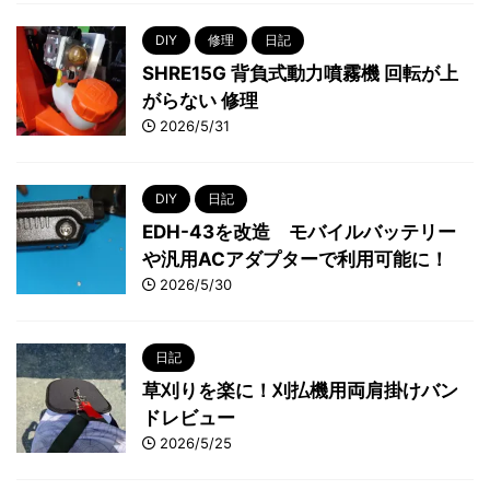
DIY
修理
日記
SHRE15G 背負式動力噴霧機 回転が上
がらない 修理
2026/5/31
DIY
日記
EDH-43を改造 モバイルバッテリー
や汎用ACアダプターで利用可能に！
2026/5/30
日記
草刈りを楽に！刈払機用両肩掛けバン
ドレビュー
2026/5/25