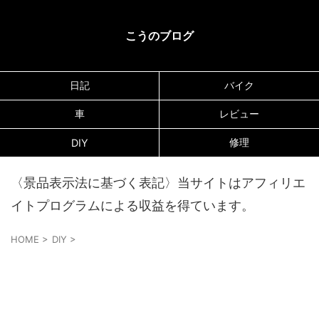
こうのブログ
日記
バイク
車
レビュー
修理
DIY
〈景品表示法に基づく表記〉当サイトはアフィリエ
イトプログラムによる収益を得ています。
HOME
>
DIY
>