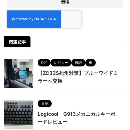
関連記事
DIY
レビュー
日記
車
【ZC33S死角対策】ブルーワイドミ
ラーへ交換
日記
Logicool G913メカニカルキーボ
ードレビュー