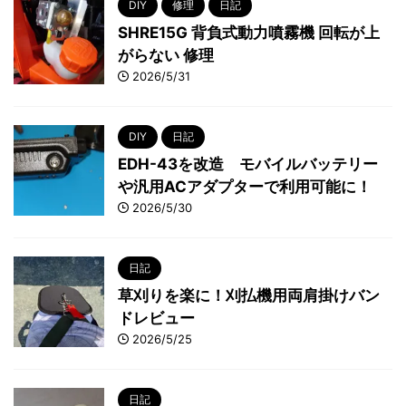
DIY
修理
日記
SHRE15G 背負式動力噴霧機 回転が上
がらない 修理
2026/5/31
DIY
日記
EDH-43を改造 モバイルバッテリー
や汎用ACアダプターで利用可能に！
2026/5/30
日記
草刈りを楽に！刈払機用両肩掛けバン
ドレビュー
2026/5/25
日記