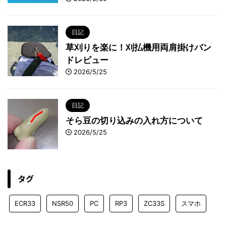
日記
草刈りを楽に！刈払機用両肩掛けバン
ドレビュー
2026/5/25
日記
そら豆の切り込みの入れ方について
2026/5/25
タグ
ECR33
NSR50
PC
RP3
ZC33S
スマホ