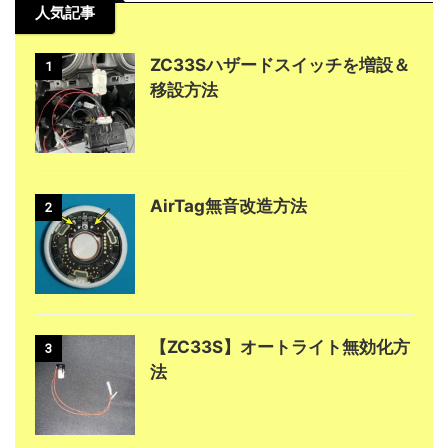
人気記事
ZC33Sハザードスイッチを増設＆
1
移設方法
AirTag無音改造方法
2
【ZC33S】オートライト無効化方
3
法