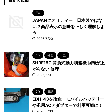
最新の投稿
日記
JAPANクオリティー＝日本製ではな
い？商品表示の意味を正しく理解しよ
う
2026/6/20
DIY
修理
日記
SHRE15G 背負式動力噴霧機 回転が上
がらない 修理
2026/5/31
DIY
日記
EDH-43を改造 モバイルバッテリー
や汎用ACアダプターで利用可能に！
2026/5/30