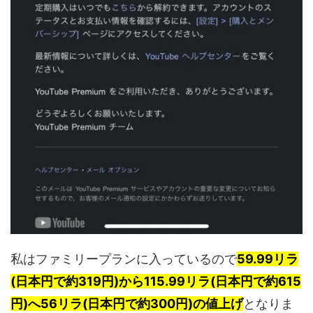
私はファミリープランに入っているので
59.99リラ
(日本円で約319円)から115.99リラ(日本円で約615
円)へ56リラ(日本円で約300円)の値上げ
となりま