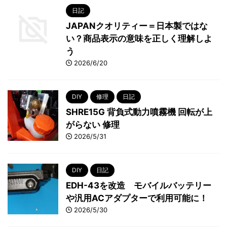
日記
JAPANクオリティー＝日本製ではな
い？商品表示の意味を正しく理解しよ
う
2026/6/20
DIY
修理
日記
SHRE15G 背負式動力噴霧機 回転が上
がらない 修理
2026/5/31
DIY
日記
EDH-43を改造 モバイルバッテリー
や汎用ACアダプターで利用可能に！
2026/5/30