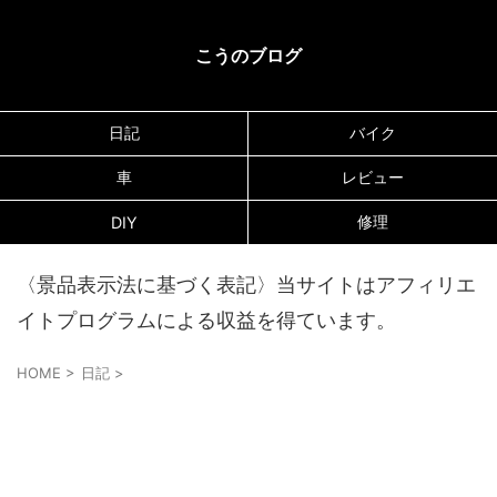
こうのブログ
日記
バイク
車
レビュー
修理
DIY
〈景品表示法に基づく表記〉当サイトはアフィリエ
イトプログラムによる収益を得ています。
HOME
>
日記
>