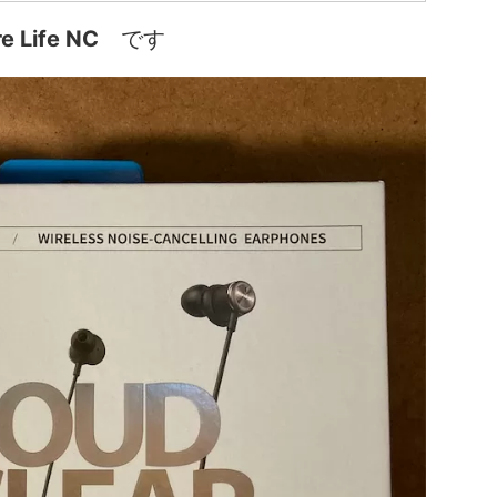
e Life NC
です