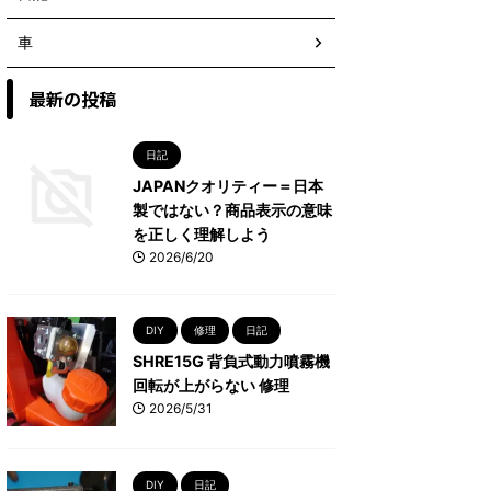
車
最新の投稿
日記
JAPANクオリティー＝日本
製ではない？商品表示の意味
を正しく理解しよう
2026/6/20
DIY
修理
日記
SHRE15G 背負式動力噴霧機
回転が上がらない 修理
2026/5/31
DIY
日記