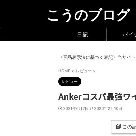
こうのブログ
日記
バイ
〈景品表示法に基づく表記〉当サイト
HOME
>
レビュー
>
レビュー
Ankerコスパ最強
2021年6月7日
2026年2月10日
この記