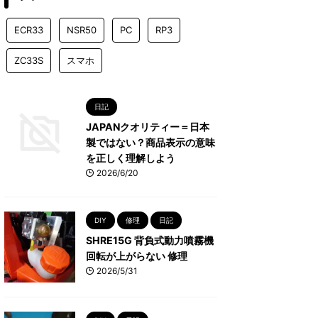
ECR33
NSR50
PC
RP3
ZC33S
スマホ
日記
JAPANクオリティー＝日本
製ではない？商品表示の意味
を正しく理解しよう
2026/6/20
DIY
修理
日記
SHRE15G 背負式動力噴霧機
回転が上がらない 修理
2026/5/31