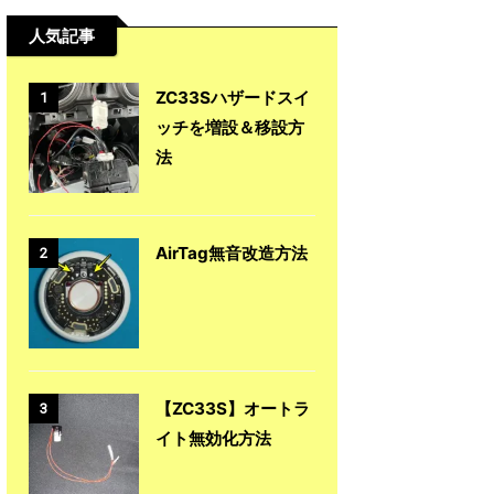
人気記事
ZC33Sハザードスイ
1
ッチを増設＆移設方
法
AirTag無音改造方法
2
【ZC33S】オートラ
3
イト無効化方法