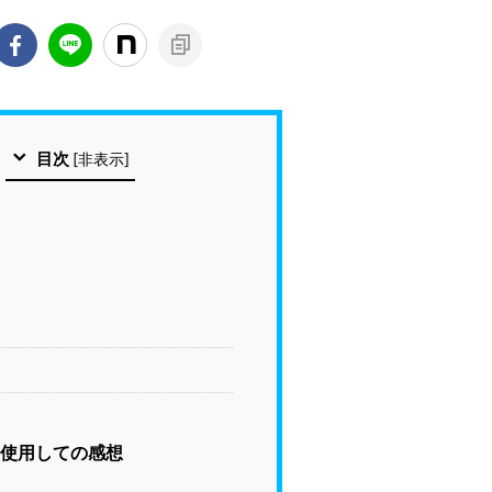
目次
[
非表示
]
使用しての感想