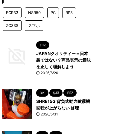
ECR33
NSR50
PC
RP3
ZC33S
スマホ
日記
JAPANクオリティー＝日本
製ではない？商品表示の意味
を正しく理解しよう
2026/6/20
DIY
修理
日記
SHRE15G 背負式動力噴霧機
回転が上がらない 修理
2026/5/31