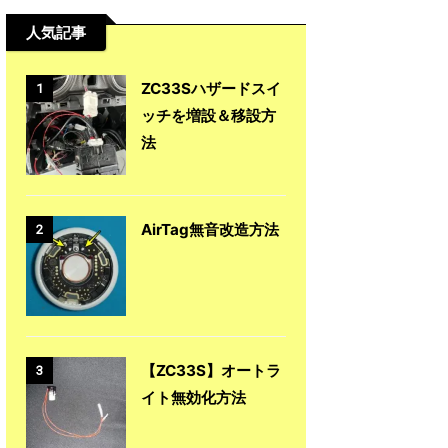
人気記事
ZC33Sハザードスイ
1
ッチを増設＆移設方
法
AirTag無音改造方法
2
【ZC33S】オートラ
3
イト無効化方法