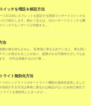
ドスイッチを増設＆移設方法
ーツZC33Sにタブレットを固定する関係でハザードスイッチを
たので紹介します。細かく言えば、元のハザードスイッチも機
イッチでもハザードが作動する ...
造方法
盗難が後を絶ちません。 駐車場に車を止めていると、車を買い
チラシが挟まれることがあり、盗難される可能性が少しでもあ
。 GPSを搭載するのが1番 ...
ートライト無効化方法
ーツのヘッドライトのオートライト機能を無効化改造しました
※今回紹介する方法は車検に通るかは確証がないため自己責任で
トライトを無効化したきっかけ ...