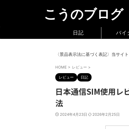
こうのブログ
日記
バイ
〈景品表示法に基づく表記〉当サイト
HOME
>
レビュー
>
レビュー
日記
日本通信SIM使用レ
法
2024年4月23日
2026年2月25日