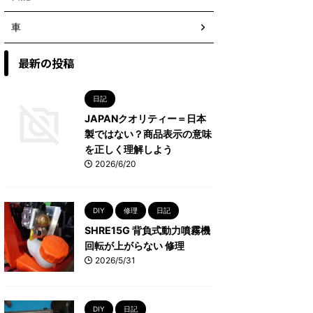
車
最新の投稿
日記
JAPANクオリティー＝日本
製ではない？商品表示の意味
を正しく理解しよう
2026/6/20
DIY
修理
日記
SHRE15G 背負式動力噴霧機
回転が上がらない 修理
2026/5/31
DIY
日記