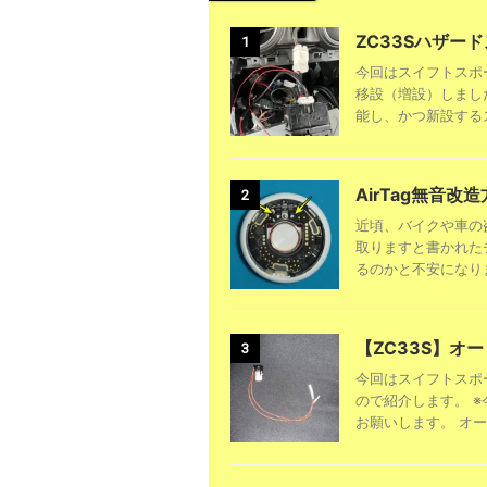
ZC33Sハザー
1
今回はスイフトスポ
移設（増設）しまし
能し、かつ新設するス
AirTag無音改
2
近頃、バイクや車の
取りますと書かれた
るのかと不安になります
【ZC33S】オ
3
今回はスイフトスポ
ので紹介します。 
お願いします。 オー