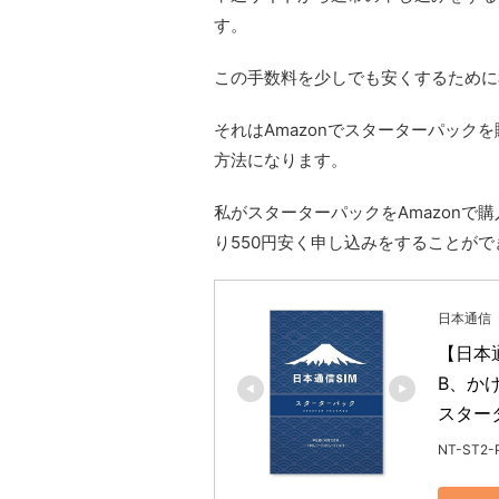
す。
この手数料を少しでも安くするために
それはAmazonでスターターパッ
方法になります。
私がスターターパックをAmazonで
り550円安く申し込みをすることがで
日本通信
【日本
B、か
スタータ
NT-ST2-