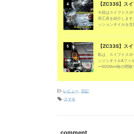
【ZC33S】ス
4
今回はスイフトスポ
用工具を紹介します
ッションオイルを交換
【ZC33S】
5
私は、スイフトスポー
ンジンオイル&フィ
ー6000km毎の間隔で
-
レビュー
,
日記
-
スマホ
comment