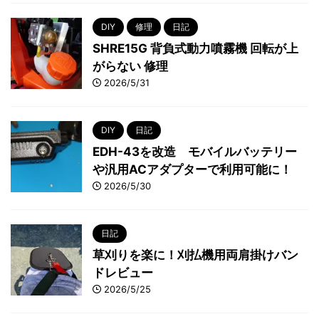
DIY
修理
日記
SHRE15G 背負式動力噴霧機 回転が上
がらない 修理
2026/5/31
DIY
日記
EDH-43を改造 モバイルバッテリー
や汎用ACアダプターで利用可能に！
2026/5/30
日記
草刈りを楽に！刈払機用両肩掛けバン
ドレビュー
2026/5/25