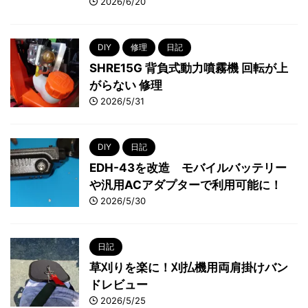
2026/6/20
DIY
修理
日記
SHRE15G 背負式動力噴霧機 回転が上
がらない 修理
2026/5/31
DIY
日記
EDH-43を改造 モバイルバッテリー
や汎用ACアダプターで利用可能に！
2026/5/30
日記
草刈りを楽に！刈払機用両肩掛けバン
ドレビュー
2026/5/25