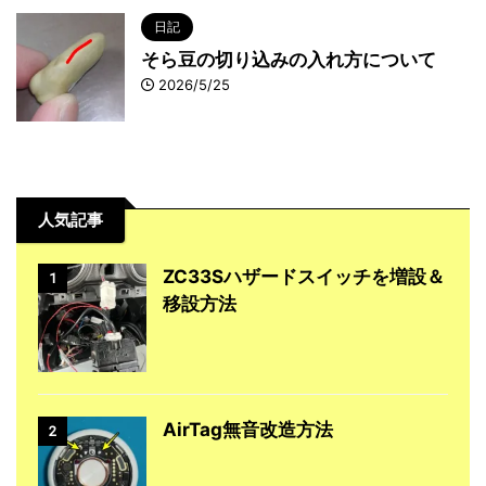
日記
そら豆の切り込みの入れ方について
2026/5/25
人気記事
ZC33Sハザードスイッチを増設＆
1
移設方法
AirTag無音改造方法
2