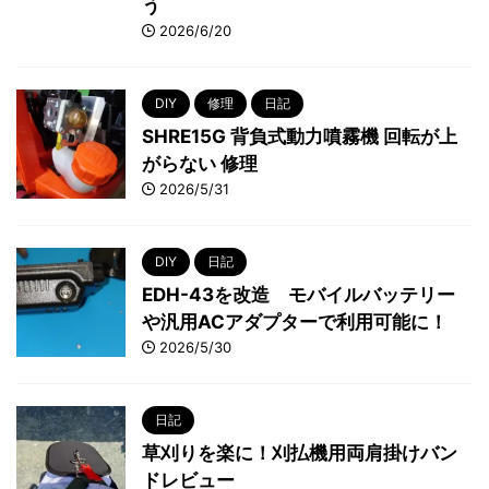
う
2026/6/20
DIY
修理
日記
SHRE15G 背負式動力噴霧機 回転が上
がらない 修理
2026/5/31
DIY
日記
EDH-43を改造 モバイルバッテリー
や汎用ACアダプターで利用可能に！
2026/5/30
日記
草刈りを楽に！刈払機用両肩掛けバン
ドレビュー