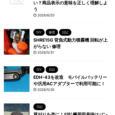
い？商品表示の意味を正しく理解しよ
う
2026/6/20
DIY
修理
日記
SHRE15G 背負式動力噴霧機 回転が上
がらない 修理
2026/5/31
DIY
日記
EDH-43を改造 モバイルバッテリー
や汎用ACアダプターで利用可能に！
2026/5/30
日記
草刈りを楽に！刈払機用両肩掛けバン