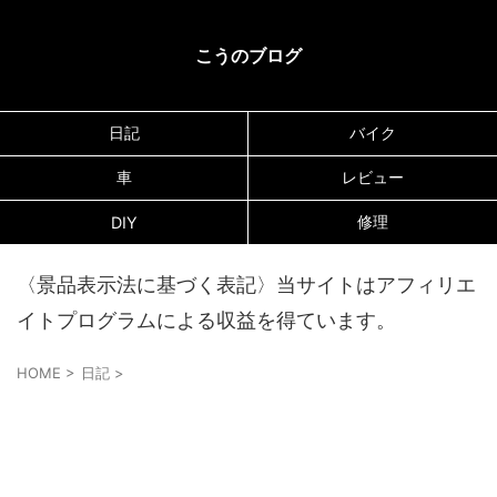
こうのブログ
日記
バイク
車
レビュー
修理
DIY
〈景品表示法に基づく表記〉当サイトはアフィリエ
イトプログラムによる収益を得ています。
HOME
>
日記
>