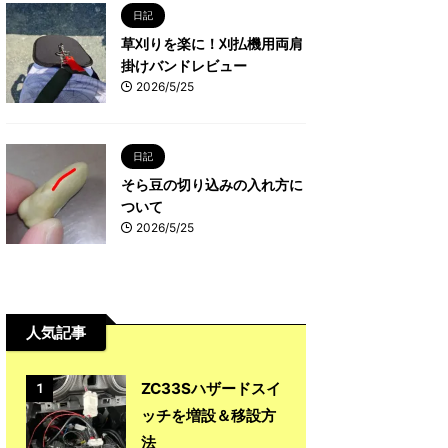
日記
草刈りを楽に！刈払機用両肩
掛けバンドレビュー
2026/5/25
日記
そら豆の切り込みの入れ方に
ついて
2026/5/25
人気記事
ZC33Sハザードスイ
1
ッチを増設＆移設方
法