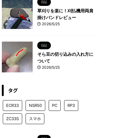
日記
草刈りを楽に！刈払機用両肩
掛けバンドレビュー
2026/5/25
日記
そら豆の切り込みの入れ方に
ついて
2026/5/25
タグ
ECR33
NSR50
PC
RP3
ZC33S
スマホ