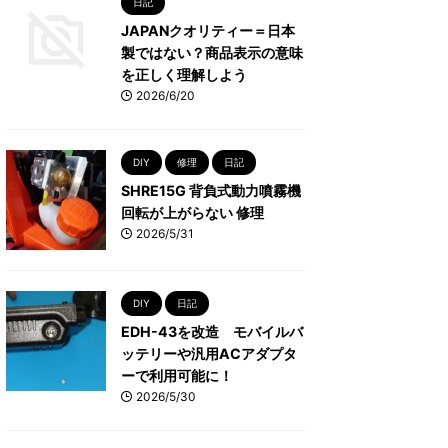
日記
JAPANクオリティー＝日本
製ではない？商品表示の意味
を正しく理解しよう
2026/6/20
DIY
修理
日記
SHRE15G 背負式動力噴霧機
回転が上がらない 修理
2026/5/31
DIY
日記
EDH-43を改造 モバイルバ
ッテリーや汎用ACアダプタ
ーで利用可能に！
2026/5/30