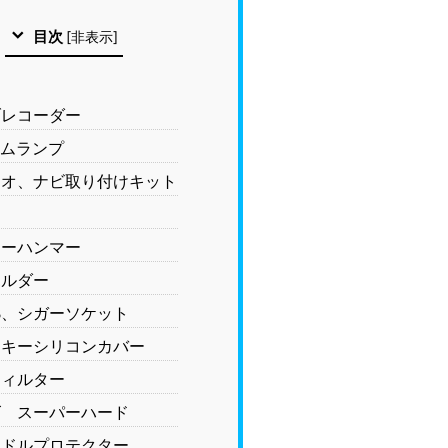
目次
[
非表示
]
ブレコーダー
ームランプ
ィオ、ナビ取り付けキット
ス
ューハンマー
ホルダー
B、シガーソケット
トキーシリコンカバー
フィルター
ズ スーパーハード
ンドルプロテクター