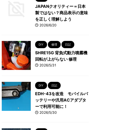
JAPANクオリティー＝日本
製ではない？商品表示の意味
を正しく理解しよう
2026/6/20
DIY
修理
日記
SHRE15G 背負式動力噴霧機
回転が上がらない 修理
2026/5/31
DIY
日記
EDH-43を改造 モバイルバ
ッテリーや汎用ACアダプタ
ーで利用可能に！
2026/5/30