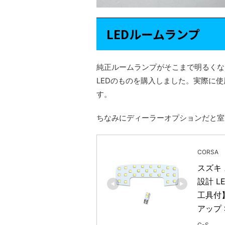
LEDルームランプ
純正ルームランプがそこまで明るくな
LEDのものを購入しました。実際に
す。
ちなみにディーラーオプションだと室
CORSA
スズキ ス
設計 
工具付
アップ 
C-S