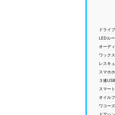
ドライ
LEDル
オーデ
ワック
レスキ
スマホ
３連US
スマー
オイル
ワコー
ドアハ