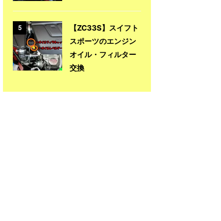
【ZC33S】スイフト
5
スポーツのエンジン
オイル・フィルター
交換